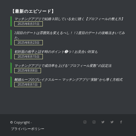
【最新のエピソード】
マッチングアプリで結婚３回している女に聴く【プロフィールの整え方】
2025年8月31日
2回目のデートは雰囲気を変えるべし！！2度目のデートの攻略法きいてみ
た。
2025年8月23日
初対面の相手と話す時のポイント❷つ！お見合い対策も
2025年8月15日
マッチングアプリで成功率を上げる“プロフィール変数”の設定法
2025年8月8日
離婚ループのブレイクスルー ─ マッチングアプリ“実験”から導く方程式
2025年8月1日
© Copyright -
プライバシーポリシー